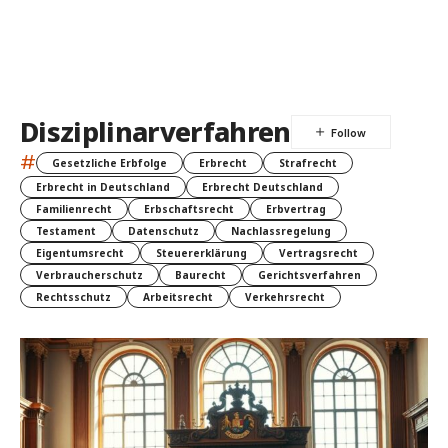
Disziplinarverfahren
#
Gesetzliche Erbfolge
Erbrecht
Strafrecht
Erbrecht in Deutschland
Erbrecht Deutschland
Familienrecht
Erbschaftsrecht
Erbvertrag
Testament
Datenschutz
Nachlassregelung
Eigentumsrecht
Steuererklärung
Vertragsrecht
Verbraucherschutz
Baurecht
Gerichtsverfahren
Rechtsschutz
Arbeitsrecht
Verkehrsrecht