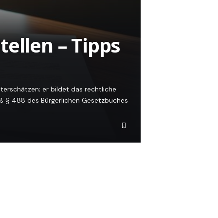
ellen – Tipps
terschätzen; er bildet das rechtliche
ß § 488 des Bürgerlichen Gesetzbuches