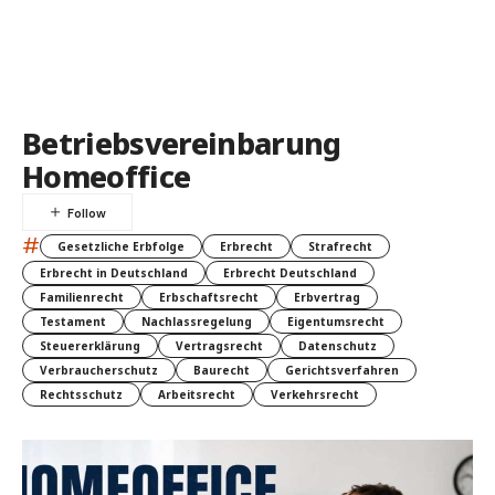
Betriebsvereinbarung
Homeoffice
#
Gesetzliche Erbfolge
Erbrecht
Strafrecht
Erbrecht in Deutschland
Erbrecht Deutschland
Familienrecht
Erbschaftsrecht
Erbvertrag
Testament
Nachlassregelung
Eigentumsrecht
Steuererklärung
Vertragsrecht
Datenschutz
Verbraucherschutz
Baurecht
Gerichtsverfahren
Rechtsschutz
Arbeitsrecht
Verkehrsrecht