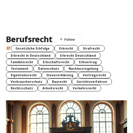
Berufsrecht
#
Gesetzliche Erbfolge
Erbrecht
Strafrecht
Erbrecht in Deutschland
Erbrecht Deutschland
Familienrecht
Erbschaftsrecht
Erbvertrag
Testament
Datenschutz
Nachlassregelung
Eigentumsrecht
Steuererklärung
Vertragsrecht
Verbraucherschutz
Baurecht
Gerichtsverfahren
Rechtsschutz
Arbeitsrecht
Verkehrsrecht