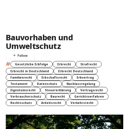
Bauvorhaben und
Umweltschutz
#
Gesetzliche Erbfolge
Erbrecht
Strafrecht
Erbrecht in Deutschland
Erbrecht Deutschland
Familienrecht
Erbschaftsrecht
Erbvertrag
Testament
Datenschutz
Nachlassregelung
Eigentumsrecht
Steuererklärung
Vertragsrecht
Verbraucherschutz
Baurecht
Gerichtsverfahren
Rechtsschutz
Arbeitsrecht
Verkehrsrecht