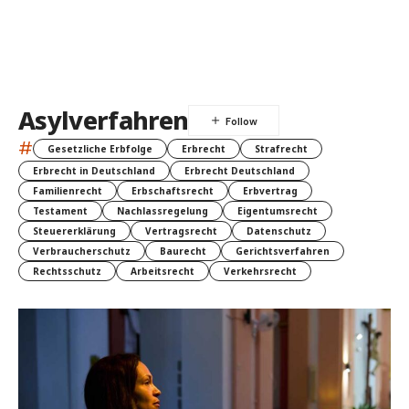
Asylverfahren
#
Gesetzliche Erbfolge
Erbrecht
Strafrecht
Erbrecht in Deutschland
Erbrecht Deutschland
Familienrecht
Erbschaftsrecht
Erbvertrag
Testament
Nachlassregelung
Eigentumsrecht
Steuererklärung
Vertragsrecht
Datenschutz
Verbraucherschutz
Baurecht
Gerichtsverfahren
Rechtsschutz
Arbeitsrecht
Verkehrsrecht