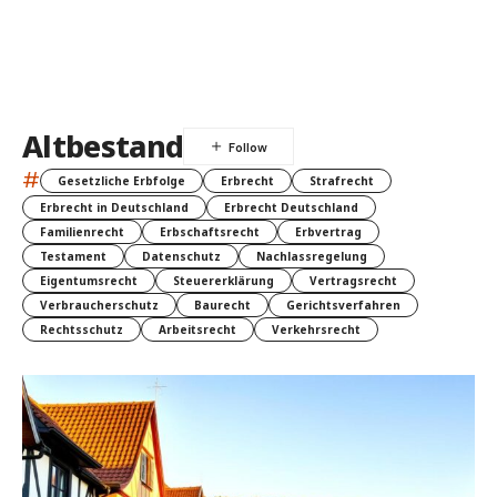
Altbestand
#
Gesetzliche Erbfolge
Erbrecht
Strafrecht
Erbrecht in Deutschland
Erbrecht Deutschland
Familienrecht
Erbschaftsrecht
Erbvertrag
Testament
Datenschutz
Nachlassregelung
Eigentumsrecht
Steuererklärung
Vertragsrecht
Verbraucherschutz
Baurecht
Gerichtsverfahren
Rechtsschutz
Arbeitsrecht
Verkehrsrecht