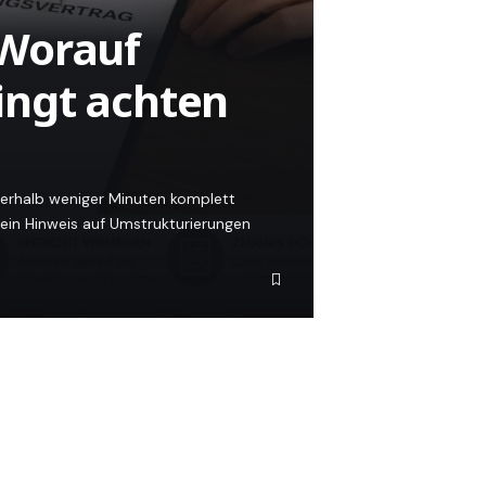
 Worauf
ngt achten
nerhalb weniger Minuten komplett
, ein Hinweis auf Umstrukturierungen