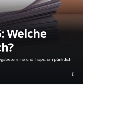
5: Welche
ch?
Abgabetermine und Tipps, um pünktlich