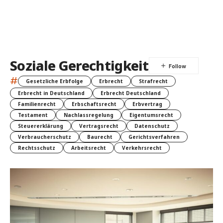
Soziale Gerechtigkeit
#
Gesetzliche Erbfolge
Erbrecht
Strafrecht
Erbrecht in Deutschland
Erbrecht Deutschland
Familienrecht
Erbschaftsrecht
Erbvertrag
Testament
Nachlassregelung
Eigentumsrecht
Steuererklärung
Vertragsrecht
Datenschutz
Verbraucherschutz
Baurecht
Gerichtsverfahren
Rechtsschutz
Arbeitsrecht
Verkehrsrecht