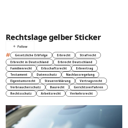
Rechtslage gelber Sticker
#
Gesetzliche Erbfolge
Erbrecht
Strafrecht
Erbrecht in Deutschland
Erbrecht Deutschland
Familienrecht
Erbschaftsrecht
Erbvertrag
Testament
Datenschutz
Nachlassregelung
Eigentumsrecht
Steuererklärung
Vertragsrecht
Verbraucherschutz
Baurecht
Gerichtsverfahren
Rechtsschutz
Arbeitsrecht
Verkehrsrecht