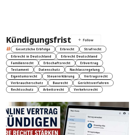
Kündigungsfrist
#
Gesetzliche Erbfolge
Erbrecht
Strafrecht
Erbrecht in Deutschland
Erbrecht Deutschland
Familienrecht
Erbschaftsrecht
Erbvertrag
Testament
Datenschutz
Nachlassregelung
Eigentumsrecht
Steuererklärung
Vertragsrecht
Verbraucherschutz
Baurecht
Gerichtsverfahren
Rechtsschutz
Arbeitsrecht
Verkehrsrecht