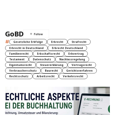
GoBD
#
Gesetzliche Erbfolge
Erbrecht
Strafrecht
Erbrecht in Deutschland
Erbrecht Deutschland
Familienrecht
Erbschaftsrecht
Erbvertrag
Testament
Datenschutz
Nachlassregelung
Eigentumsrecht
Steuererklärung
Vertragsrecht
Verbraucherschutz
Baurecht
Gerichtsverfahren
Rechtsschutz
Arbeitsrecht
Verkehrsrecht