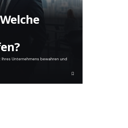
: Welche
fen?
heit Ihres Unternehmens bewahren und