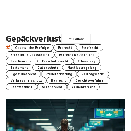
Gepäckverlust
#
Gesetzliche Erbfolge
Erbrecht
Strafrecht
Erbrecht in Deutschland
Erbrecht Deutschland
Familienrecht
Erbschaftsrecht
Erbvertrag
Testament
Datenschutz
Nachlassregelung
Eigentumsrecht
Steuererklärung
Vertragsrecht
Verbraucherschutz
Baurecht
Gerichtsverfahren
Rechtsschutz
Arbeitsrecht
Verkehrsrecht