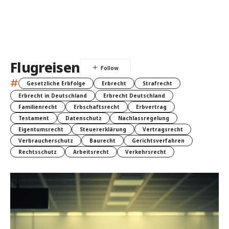
Flugreisen
#
Gesetzliche Erbfolge
Erbrecht
Strafrecht
Erbrecht in Deutschland
Erbrecht Deutschland
Familienrecht
Erbschaftsrecht
Erbvertrag
Testament
Datenschutz
Nachlassregelung
Eigentumsrecht
Steuererklärung
Vertragsrecht
Verbraucherschutz
Baurecht
Gerichtsverfahren
Rechtsschutz
Arbeitsrecht
Verkehrsrecht