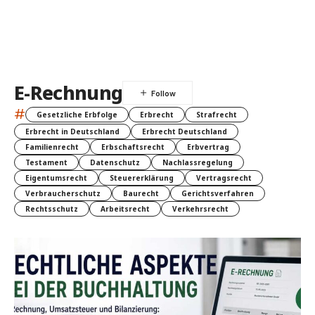
E-Rechnung
#
Gesetzliche Erbfolge
Erbrecht
Strafrecht
Erbrecht in Deutschland
Erbrecht Deutschland
Familienrecht
Erbschaftsrecht
Erbvertrag
Testament
Datenschutz
Nachlassregelung
Eigentumsrecht
Steuererklärung
Vertragsrecht
Verbraucherschutz
Baurecht
Gerichtsverfahren
Rechtsschutz
Arbeitsrecht
Verkehrsrecht