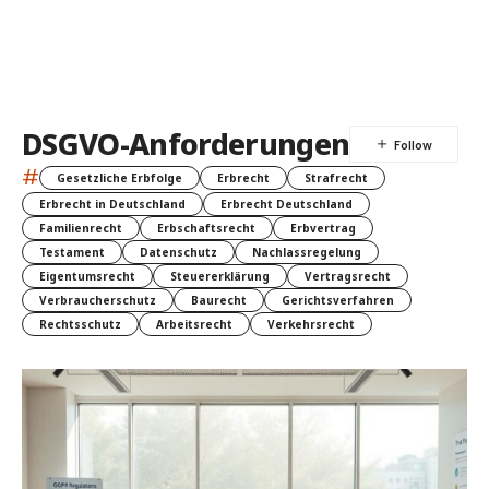
DSGVO-Anforderungen
#
Gesetzliche Erbfolge
Erbrecht
Strafrecht
Erbrecht in Deutschland
Erbrecht Deutschland
Familienrecht
Erbschaftsrecht
Erbvertrag
Testament
Datenschutz
Nachlassregelung
Eigentumsrecht
Steuererklärung
Vertragsrecht
Verbraucherschutz
Baurecht
Gerichtsverfahren
Rechtsschutz
Arbeitsrecht
Verkehrsrecht