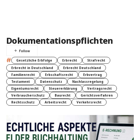
Dokumentationspflichten
#
Gesetzliche Erbfolge
Erbrecht
Strafrecht
Erbrecht in Deutschland
Erbrecht Deutschland
Familienrecht
Erbschaftsrecht
Erbvertrag
Testament
Datenschutz
Nachlassregelung
Eigentumsrecht
Steuererklärung
Vertragsrecht
Verbraucherschutz
Baurecht
Gerichtsverfahren
Rechtsschutz
Arbeitsrecht
Verkehrsrecht