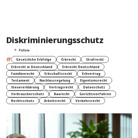
Diskriminierungsschutz
#
Gesetzliche Erbfolge
Erbrecht
Strafrecht
Erbrecht in Deutschland
Erbrecht Deutschland
Familienrecht
Erbschaftsrecht
Erbvertrag
Testament
Nachlassregelung
Eigentumsrecht
Steuererklärung
Vertragsrecht
Datenschutz
Verbraucherschutz
Baurecht
Gerichtsverfahren
Rechtsschutz
Arbeitsrecht
Verkehrsrecht