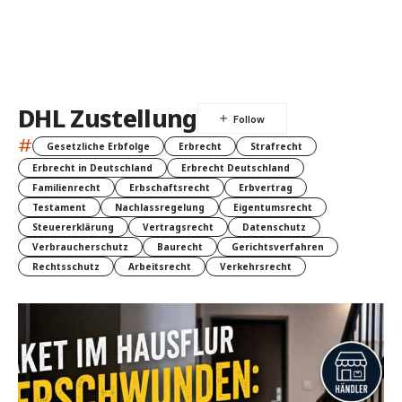
DHL Zustellung
#
Gesetzliche Erbfolge
Erbrecht
Strafrecht
Erbrecht in Deutschland
Erbrecht Deutschland
Familienrecht
Erbschaftsrecht
Erbvertrag
Testament
Nachlassregelung
Eigentumsrecht
Steuererklärung
Vertragsrecht
Datenschutz
Verbraucherschutz
Baurecht
Gerichtsverfahren
Rechtsschutz
Arbeitsrecht
Verkehrsrecht