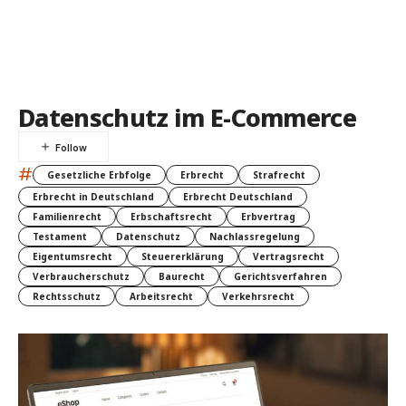
Datenschutz im E-Commerce
#
Gesetzliche Erbfolge
Erbrecht
Strafrecht
Erbrecht in Deutschland
Erbrecht Deutschland
Familienrecht
Erbschaftsrecht
Erbvertrag
Testament
Datenschutz
Nachlassregelung
Eigentumsrecht
Steuererklärung
Vertragsrecht
Verbraucherschutz
Baurecht
Gerichtsverfahren
Rechtsschutz
Arbeitsrecht
Verkehrsrecht