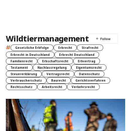
Wildtiermanagement
#
Gesetzliche Erbfolge
Erbrecht
Strafrecht
Erbrecht in Deutschland
Erbrecht Deutschland
Familienrecht
Erbschaftsrecht
Erbvertrag
Testament
Nachlassregelung
Eigentumsrecht
Steuererklärung
Vertragsrecht
Datenschutz
Verbraucherschutz
Baurecht
Gerichtsverfahren
Rechtsschutz
Arbeitsrecht
Verkehrsrecht