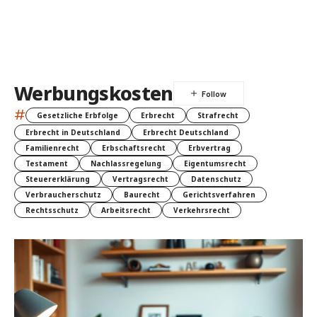
Werbungskosten
#
Gesetzliche Erbfolge
Erbrecht
Strafrecht
Erbrecht in Deutschland
Erbrecht Deutschland
Familienrecht
Erbschaftsrecht
Erbvertrag
Testament
Nachlassregelung
Eigentumsrecht
Steuererklärung
Vertragsrecht
Datenschutz
Verbraucherschutz
Baurecht
Gerichtsverfahren
Rechtsschutz
Arbeitsrecht
Verkehrsrecht