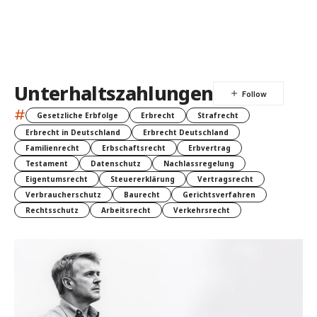
Unterhaltszahlungen
#
Gesetzliche Erbfolge
Erbrecht
Strafrecht
Erbrecht in Deutschland
Erbrecht Deutschland
Familienrecht
Erbschaftsrecht
Erbvertrag
Testament
Datenschutz
Nachlassregelung
Eigentumsrecht
Steuererklärung
Vertragsrecht
Verbraucherschutz
Baurecht
Gerichtsverfahren
Rechtsschutz
Arbeitsrecht
Verkehrsrecht