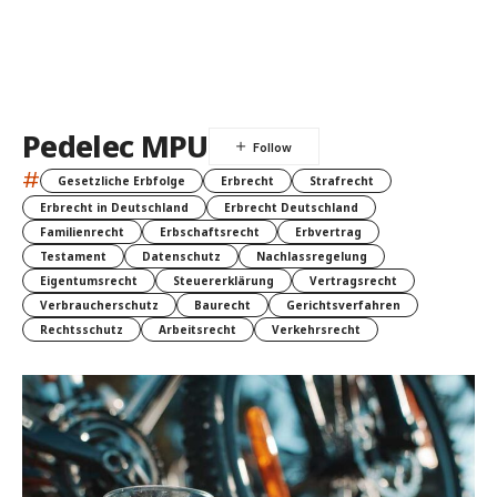
Pedelec MPU
#
Gesetzliche Erbfolge
Erbrecht
Strafrecht
Erbrecht in Deutschland
Erbrecht Deutschland
Familienrecht
Erbschaftsrecht
Erbvertrag
Testament
Datenschutz
Nachlassregelung
Eigentumsrecht
Steuererklärung
Vertragsrecht
Verbraucherschutz
Baurecht
Gerichtsverfahren
Rechtsschutz
Arbeitsrecht
Verkehrsrecht