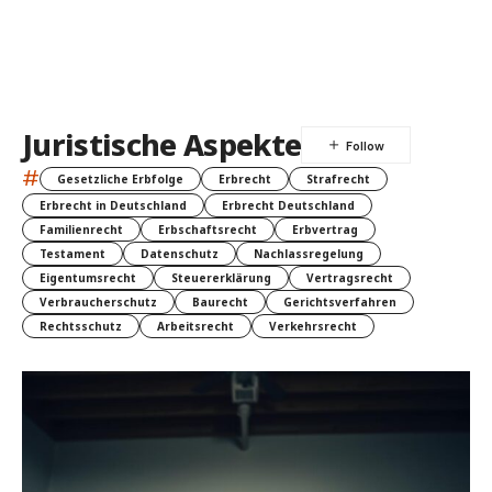
Juristische Aspekte
#
Gesetzliche Erbfolge
Erbrecht
Strafrecht
Erbrecht in Deutschland
Erbrecht Deutschland
Familienrecht
Erbschaftsrecht
Erbvertrag
Testament
Datenschutz
Nachlassregelung
Eigentumsrecht
Steuererklärung
Vertragsrecht
Verbraucherschutz
Baurecht
Gerichtsverfahren
Rechtsschutz
Arbeitsrecht
Verkehrsrecht