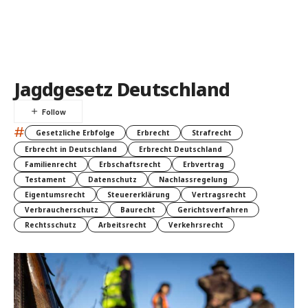
Jagdgesetz Deutschland
#
Gesetzliche Erbfolge
Erbrecht
Strafrecht
Erbrecht in Deutschland
Erbrecht Deutschland
Familienrecht
Erbschaftsrecht
Erbvertrag
Testament
Datenschutz
Nachlassregelung
Eigentumsrecht
Steuererklärung
Vertragsrecht
Verbraucherschutz
Baurecht
Gerichtsverfahren
Rechtsschutz
Arbeitsrecht
Verkehrsrecht