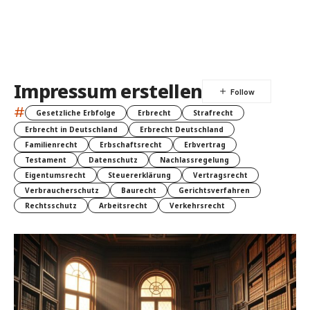
Impressum erstellen
#
Gesetzliche Erbfolge
Erbrecht
Strafrecht
Erbrecht in Deutschland
Erbrecht Deutschland
Familienrecht
Erbschaftsrecht
Erbvertrag
Testament
Datenschutz
Nachlassregelung
Eigentumsrecht
Steuererklärung
Vertragsrecht
Verbraucherschutz
Baurecht
Gerichtsverfahren
Rechtsschutz
Arbeitsrecht
Verkehrsrecht