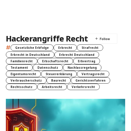
Hackerangriffe Recht
#
Gesetzliche Erbfolge
Erbrecht
Strafrecht
Erbrecht in Deutschland
Erbrecht Deutschland
Familienrecht
Erbschaftsrecht
Erbvertrag
Testament
Datenschutz
Nachlassregelung
Eigentumsrecht
Steuererklärung
Vertragsrecht
Verbraucherschutz
Baurecht
Gerichtsverfahren
Rechtsschutz
Arbeitsrecht
Verkehrsrecht