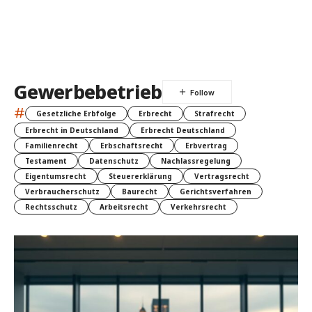
Gewerbebetrieb
#
Gesetzliche Erbfolge
Erbrecht
Strafrecht
Erbrecht in Deutschland
Erbrecht Deutschland
Familienrecht
Erbschaftsrecht
Erbvertrag
Testament
Datenschutz
Nachlassregelung
Eigentumsrecht
Steuererklärung
Vertragsrecht
Verbraucherschutz
Baurecht
Gerichtsverfahren
Rechtsschutz
Arbeitsrecht
Verkehrsrecht