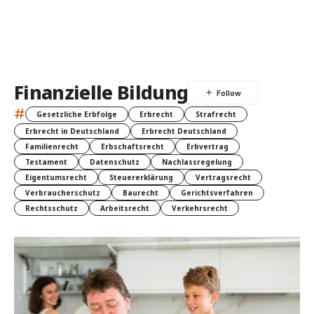
Finanzielle Bildung
#
Gesetzliche Erbfolge
Erbrecht
Strafrecht
Erbrecht in Deutschland
Erbrecht Deutschland
Familienrecht
Erbschaftsrecht
Erbvertrag
Testament
Datenschutz
Nachlassregelung
Eigentumsrecht
Steuererklärung
Vertragsrecht
Verbraucherschutz
Baurecht
Gerichtsverfahren
Rechtsschutz
Arbeitsrecht
Verkehrsrecht