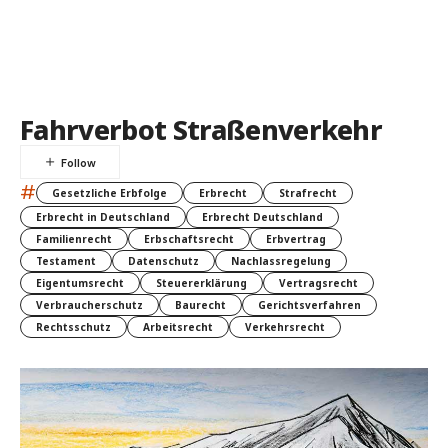
Fahrverbot Straßenverkehr
#
Gesetzliche Erbfolge
Erbrecht
Strafrecht
Erbrecht in Deutschland
Erbrecht Deutschland
Familienrecht
Erbschaftsrecht
Erbvertrag
Testament
Datenschutz
Nachlassregelung
Eigentumsrecht
Steuererklärung
Vertragsrecht
Verbraucherschutz
Baurecht
Gerichtsverfahren
Rechtsschutz
Arbeitsrecht
Verkehrsrecht