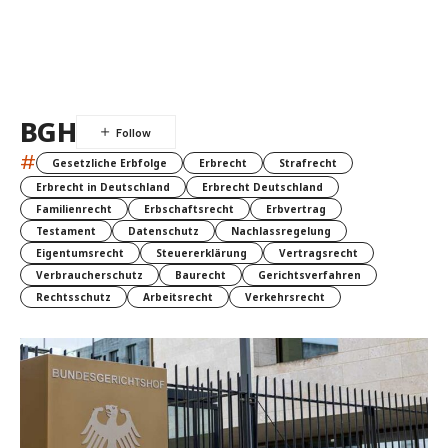
BGH
#
Gesetzliche Erbfolge
Erbrecht
Strafrecht
Erbrecht in Deutschland
Erbrecht Deutschland
Familienrecht
Erbschaftsrecht
Erbvertrag
Testament
Datenschutz
Nachlassregelung
Eigentumsrecht
Steuererklärung
Vertragsrecht
Verbraucherschutz
Baurecht
Gerichtsverfahren
Rechtsschutz
Arbeitsrecht
Verkehrsrecht