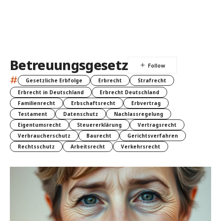
Betreuungsgesetz
#
Gesetzliche Erbfolge
Erbrecht
Strafrecht
Erbrecht in Deutschland
Erbrecht Deutschland
Familienrecht
Erbschaftsrecht
Erbvertrag
Testament
Datenschutz
Nachlassregelung
Eigentumsrecht
Steuererklärung
Vertragsrecht
Verbraucherschutz
Baurecht
Gerichtsverfahren
Rechtsschutz
Arbeitsrecht
Verkehrsrecht