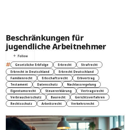
Beschränkungen für
jugendliche Arbeitnehmer
#
Gesetzliche Erbfolge
Erbrecht
Strafrecht
Erbrecht in Deutschland
Erbrecht Deutschland
Familienrecht
Erbschaftsrecht
Erbvertrag
Testament
Datenschutz
Nachlassregelung
Eigentumsrecht
Steuererklärung
Vertragsrecht
Verbraucherschutz
Baurecht
Gerichtsverfahren
Rechtsschutz
Arbeitsrecht
Verkehrsrecht