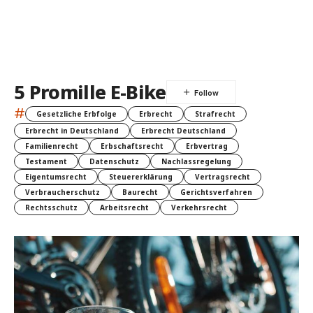
5 Promille E-Bike
#
Gesetzliche Erbfolge
Erbrecht
Strafrecht
Erbrecht in Deutschland
Erbrecht Deutschland
Familienrecht
Erbschaftsrecht
Erbvertrag
Testament
Datenschutz
Nachlassregelung
Eigentumsrecht
Steuererklärung
Vertragsrecht
Verbraucherschutz
Baurecht
Gerichtsverfahren
Rechtsschutz
Arbeitsrecht
Verkehrsrecht